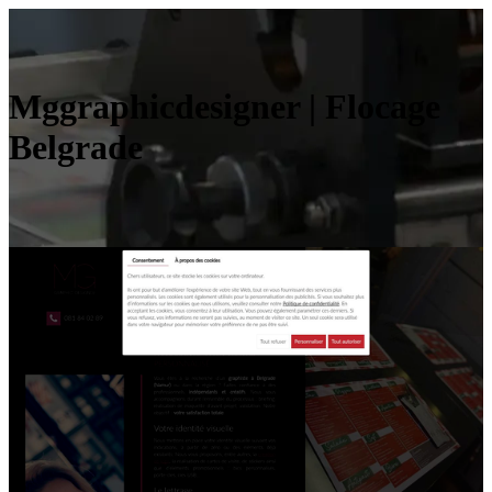
Mggrap­hicde­sig­ner | Flocage
Belgrade