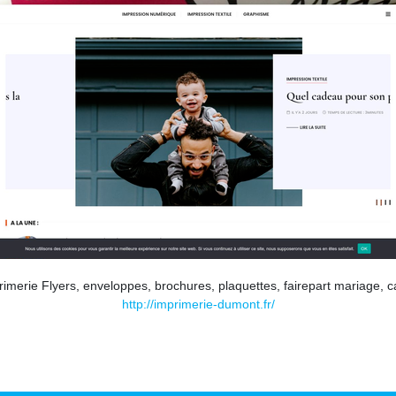
rie Flyers, enveloppes, brochures, plaquettes, fairepart mariage, carte
http://imprimerie-dumont.fr/